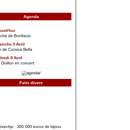
Agenda
ourd'hui
ché de Bonifacio
anche 3 Avril
o de Corsica Bella
redi 8 Avril
 Doillon en concert
Faits divers
Les News
tivechju : 300 000 euros de bijoux
obés