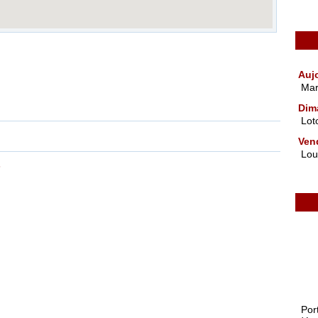
Agenda
Auj
Mar
Dim
Lot
Vend
Lou
s
Por
dér