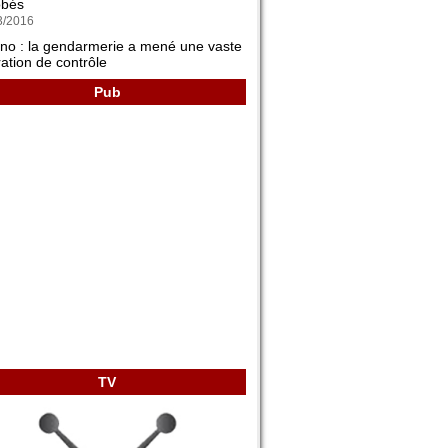
3/2016
ano : la gendarmerie a mené une vaste
ation de contrôle
2/2016
: un professeur tué par balles
Pub
1/2016
ifacio : remise en liberté du père et de
deux complices
1/2016
station sur le port de Bonifacio du
 qui a enlevé son enfant
1/2016
 Gavino di Carbini : Un homme blessé
balles
2/2015
endie dans une maison à Portivechju
2/2015
TV