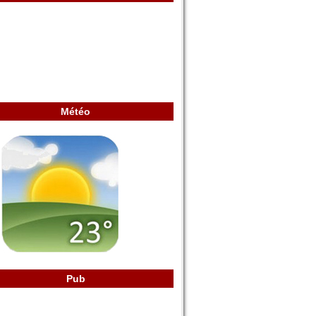
Météo
Pub